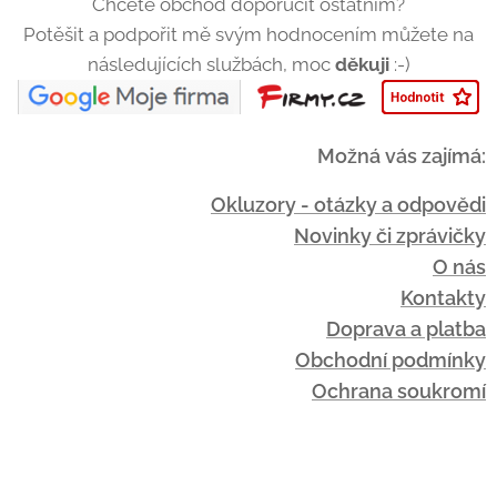
Chcete obchod doporučit ostatním?
Potěšit a podpořit mě svým hodnocením můžete na
následujících službách, moc
děkuji
:-)
Možná vás zajímá:
Okluzory - otázky a odpovědi
Novinky či zprávičky
O nás
Kontakty
Doprava a platba
Obchodní podmínky
Ochrana soukromí