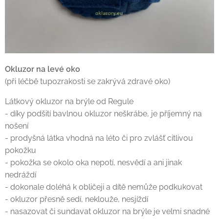
Okluzor na levé oko
(při léčbě tupozrakosti se zakrývá zdravé oko)
Látkový okluzor na brýle od Regule
- díky podšití bavlnou okluzor neškrábe, je příjemný na
nošení
- prodyšná látka vhodná na léto či pro zvlášť citlivou
pokožku
- pokožka se okolo oka nepotí, nesvědí a ani jinak
nedráždí
- dokonale doléhá k obličeji a dítě nemůže podkukovat
- okluzor přesně sedí, neklouže, nesjíždí
- nasazovat či sundavat okluzor na brýle je velmi snadné