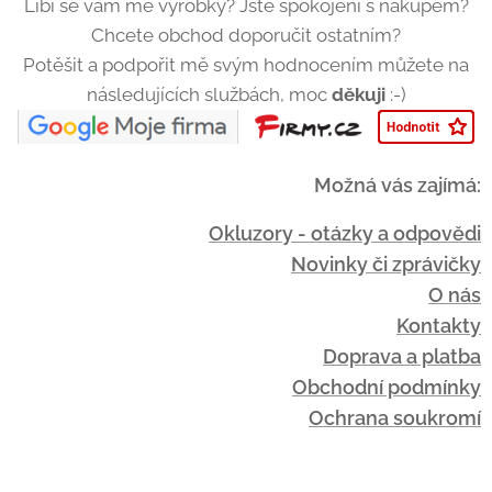
Líbí se vám mé výrobky? Jste spokojeni s nákupem?
Chcete obchod doporučit ostatním?
Potěšit a podpořit mě svým hodnocením můžete na
následujících službách, moc
děkuji
:-)
Možná vás zajímá:
Okluzory - otázky a odpovědi
Novinky či zprávičky
O nás
Kontakty
Doprava a platba
Obchodní podmínky
Ochrana soukromí