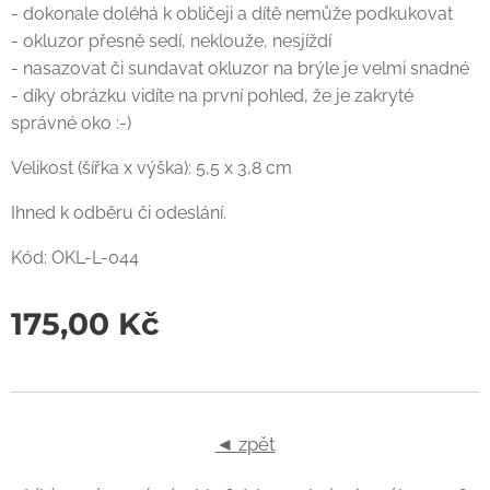
- dokonale doléhá k obličeji a dítě nemůže podkukovat
- okluzor přesně sedí, neklouže, nesjíždí
- nasazovat či sundavat okluzor na brýle je velmi snadné
- díky obrázku vidíte na první pohled, že je zakryté
správné oko :-)
Velikost (šířka x výška): 5,5 x 3,8 cm
Ihned k odběru či odeslání.
Kód: OKL-L-044
175,00
Kč
◄ zpět