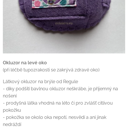
Okluzor na levé oko
(při léčbě tupozrakosti se zakrývá zdravé oko)
Látkový okluzor na brýle od Regule
- díky podšití bavlnou okluzor neškrábe, je příjemný na
nošení
- prodyšná látka vhodná na léto či pro zvlášť citlivou
pokožku
- pokožka se okolo oka nepotí, nesvědí a ani jinak
nedráždí