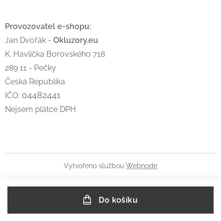
Provozovatel e-shopu:
Jan Dvořák -
Okluzory.eu
K. Havlíčka Borovského 718
289 11 - Pečky
Česká Republika
04482441
IČO:
Nejsem plátce DPH
Vytvořeno službou
Webnode
Do košíku