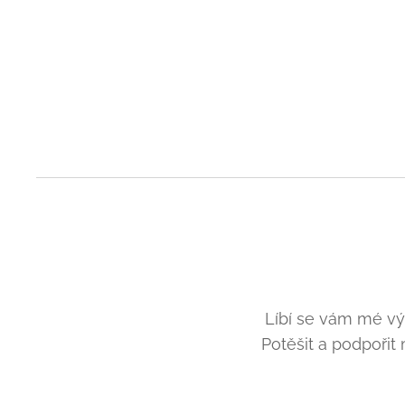
Líbí se vám mé v
Potěšit a podpoři