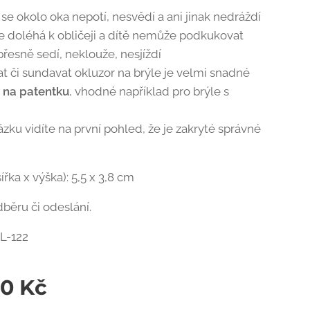
se okolo oka nepotí, nesvědí a ani jinak nedráždí
e doléhá k obličeji a dítě nemůže podkukovat
přesně sedí, neklouže, nesjíždí
at či sundavat okluzor na brýle je velmi snadné
í na patentku
, vhodné například pro brýle s
ázku vidíte na první pohled, že je zakryté správné
šířka x výška): 5,5 x 3,8 cm
dběru či odeslání.
L-122
00
Kč