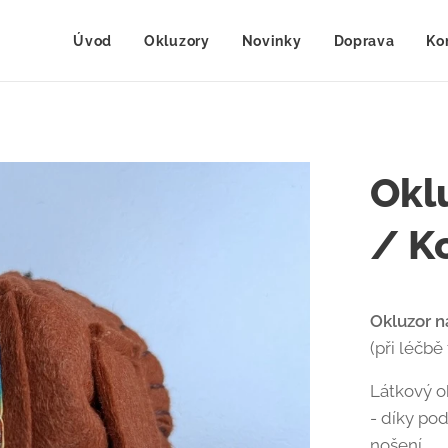
Úvod
Okluzory
Novinky
Doprava
Ko
Oklu
/ K
Okluzor n
(při léčbě
Látkový o
- díky pod
nošení