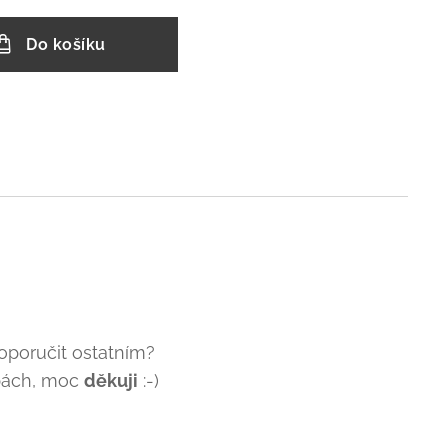
Do košíku
poručit ostatním?
žbách, moc
děkuji
:-)