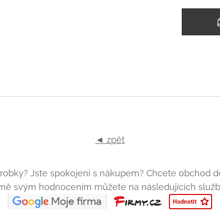
◄ zpět
ýrobky? Jste spokojeni s nákupem? Chcete obchod do
t mě svým hodnocením můžete na následujících slu