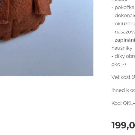
- pokožka 
- dokonal
- okluzor 
- nasazov
-
zapínán
náušníky
- díky obr
oko :-)
Velikost (
Ihned k o
Kód: OKL-
199,