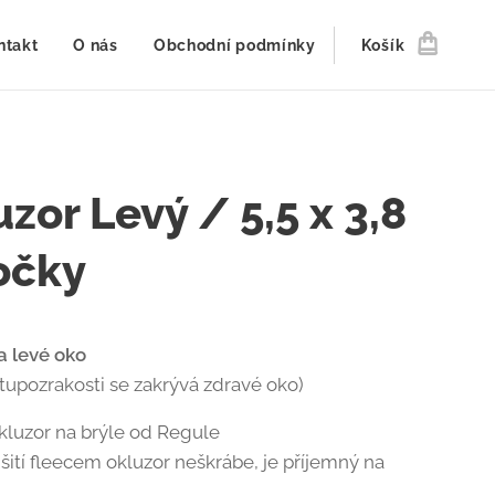
ntakt
O nás
Obchodní podmínky
Košík
zor Levý / 5,5 x 3,8
očky
a levé oko
 tupozrakosti se zakrývá zdravé oko)
kluzor na brýle od Regule
šití fleecem okluzor neškrábe, je příjemný na