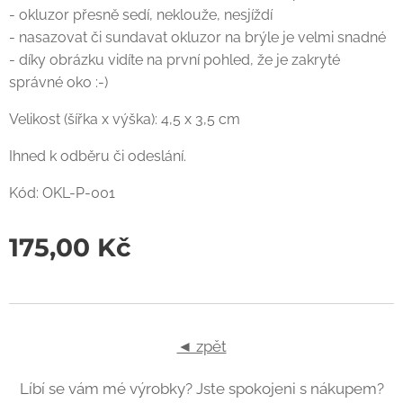
- okluzor přesně sedí, neklouže, nesjíždí
- nasazovat či sundavat okluzor na brýle je velmi snadné
- díky obrázku vidíte na první pohled, že je zakryté
správné oko :-)
Velikost (šířka x výška): 4,5 x 3,5 cm
Ihned k odběru či odeslání.
Kód: OKL-P-001
175,00
Kč
◄ zpět
Líbí se vám mé výrobky? Jste spokojeni s nákupem?