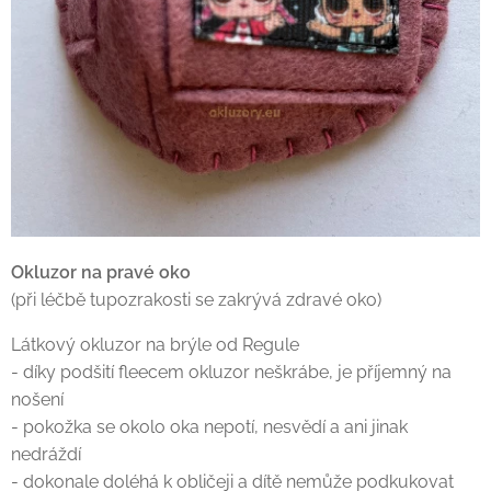
Okluzor na pravé oko
(při léčbě tupozrakosti se zakrývá zdravé oko)
Látkový okluzor na brýle od Regule
- díky podšití fleecem okluzor neškrábe, je příjemný na
nošení
- pokožka se okolo oka nepotí, nesvědí a ani jinak
nedráždí
- dokonale doléhá k obličeji a dítě nemůže podkukovat